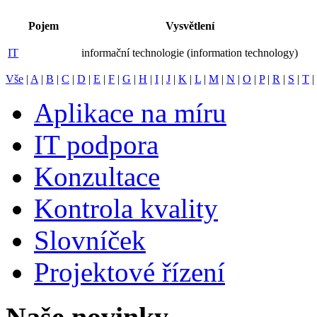
Pojem
Vysvětlení
IT
informační technologie (information technology)
Vše
|
A
|
B
|
C
|
D
|
E
|
F
|
G
|
H
|
I
|
J
|
K
|
L
|
M
|
N
|
O
|
P
|
R
|
S
|
T
|
Aplikace na míru
IT podpora
Konzultace
Kontrola kvality
Slovníček
Projektové řízení