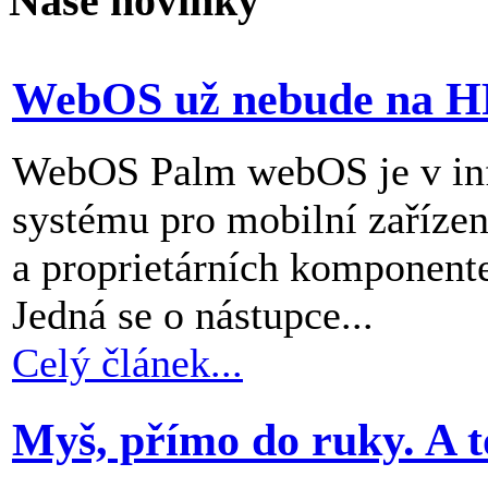
Naše novinky
WebOS už nebude na H
WebOS Palm webOS je v inf
systému pro mobilní zařízen
a proprietárních komponent
Jedná se o nástupce...
Celý článek...
Myš, přímo do ruky. A t