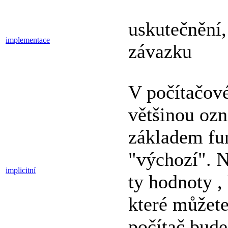
uskutečnění,
implementace
závazku
V počítačové
většinou ozna
základem fu
"výchozí". N
implicitní
ty hodnoty ,
které můžete
počítač bude