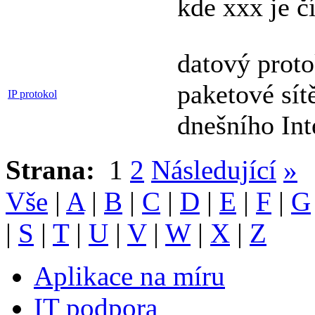
kde xxx je č
datový proto
paketové sít
IP protokol
dnešního Int
Strana:
1
2
Následující
»
Vše
|
A
|
B
|
C
|
D
|
E
|
F
|
G
|
S
|
T
|
U
|
V
|
W
|
X
|
Z
Aplikace na míru
IT podpora