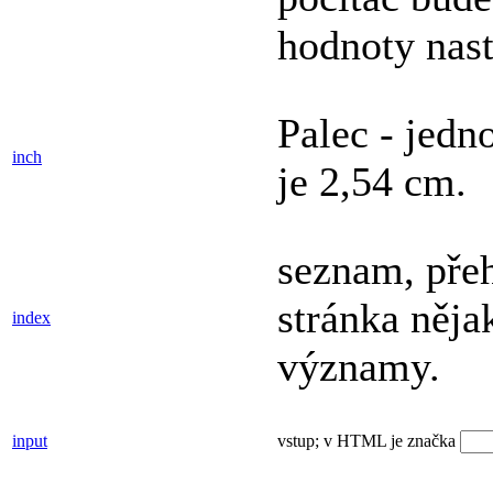
hodnoty nas
Palec - jedn
inch
je 2,54 cm.
seznam, přeh
stránka něja
index
významy.
input
vstup; v HTML je značka