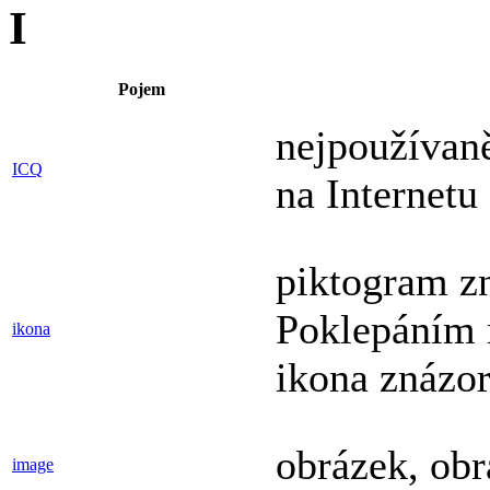
I
Pojem
nejpoužívaně
ICQ
na Internetu
piktogram zn
Poklepáním m
ikona
ikona znázor
obrázek, ob
image