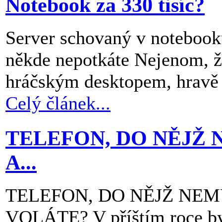
Notebook za 330 tisíc?
Server schovaný v notebooku
někde nepotkáte Nejenom, 
hráčským desktopem, hravě a
Celý článek...
TELEFON, DO NĚJŽ 
A...
TELEFON, DO NĚJŽ NEM
VOLÁTE? V příštím roce by 