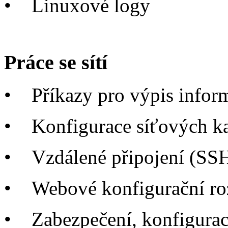
•
Linuxové logy
Práce se sítí
•
Příkazy pro výpis infor
•
Konfigurace síťových ka
•
Vzdálené připojení (SS
•
Webové konfigurační r
•
Zabezpečení, konfigurac